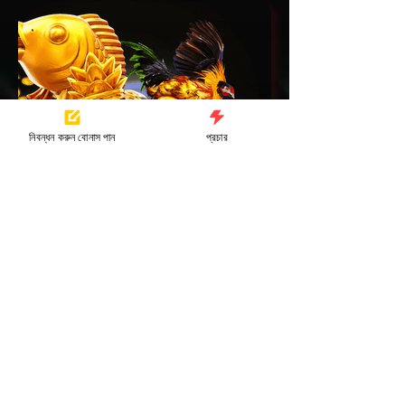
নিবন্ধন করুন বোনাস পান
প্রচার
Game Điện tử