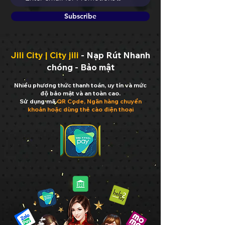
Subscribe
Jili City | City jili
- Nạp Rút Nhanh
chóng - Bảo mật
Nhiều phương thức thanh toán, uy tín và mức
độ bảo mật và an toàn cao.
Sử dụng mã
QR Code, Ngân hàng chuyển
khoản hoặc dùng thẻ cào điện thoại