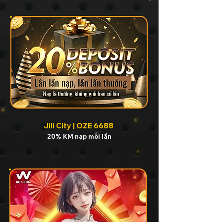
Jili City |
OZE 6688
20% KM nạp
mỗi lần