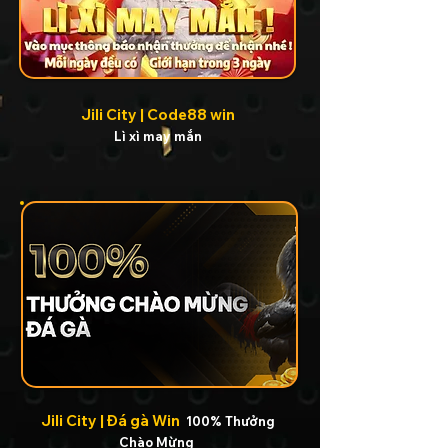
Jili City | Co
de88 win
Lì xì may mắn
Jili City | Đá g
à Win
100% Thưởng
Chà
o
Mừn
g