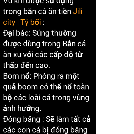
Vũ khí được sử dụng
trong bắn cá ăn tiền
Jili
city | Tý bối
:
Đại bác: Súng thường
được dùng trong Bắn cá
ăn xu với các cấp độ từ
thấp đến cao.
Bom nổ: Phóng ra một
quả boom có thể nổ toàn
bộ các loài cá trong vùng
ảnh hưởng.
Đóng băng : Sẽ làm tất cả
các con cá bị đóng băng