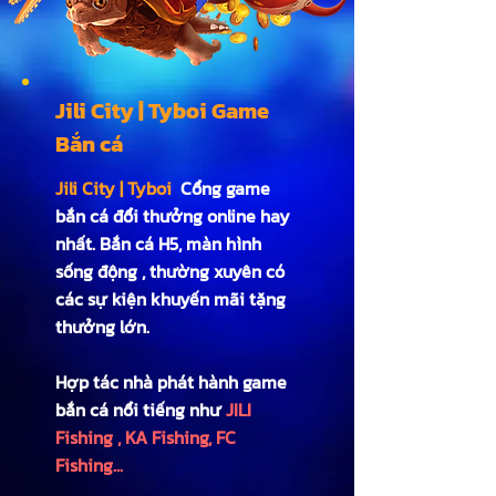
Jili City | Tyboi Game
Bắn cá
Jili City | Tyboi
Cổng game
bắn cá đổi thưởng online hay
nhất.
Bắn cá H5, màn hình
sống động , thường xuyên có
các sự kiện khuyến mãi tặng
thưởng lớn.
Hợp tác nhà phát hành game
bắn cá nổi tiếng như
JILI
Fishing , KA Fishing, FC
Fishing...