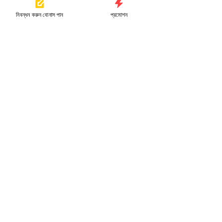
20% Nạp lần tiếp theo.
নিবন্ধন করুন বোনাস পান
প্রমোশন
Rất nhiều khuyến mãi cho
người thành viên đăng
ký
Jili City | Tý bối
Đăng ký tải link
Jilicity | Tý
Bối
Bắn cá đổi thưởng uy
tín thị trường.