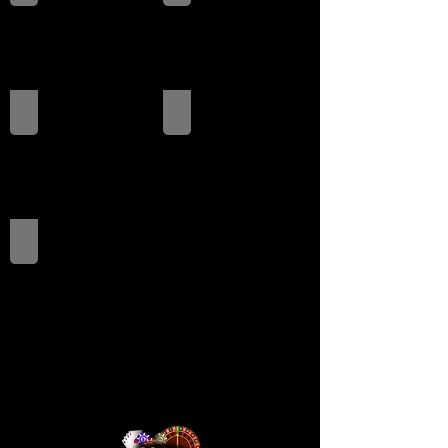
প্রমোশন
প্রমোশন
প্রমোশন