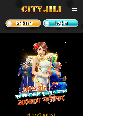
জিলি স্লট ক্যাসিনো