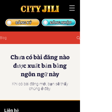
Blog
Chưa có bài đăng nào
được xuất bản bằng
ngôn ngữ này
Khi có bài đăng mới, bạn sẽ thấy
chúng ở đây.
Liên hệ