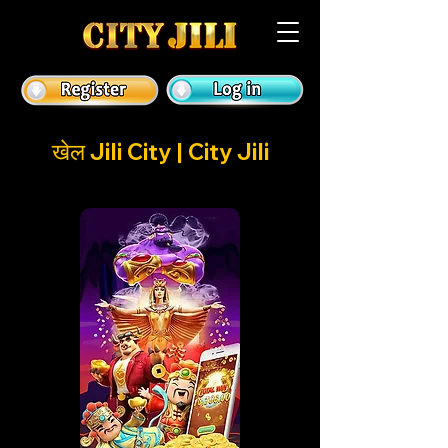
खेल Jili City | City Jili