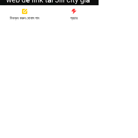
web để link tải Jili city giả
mạo mọc. Dưới đây,
নিবন্ধন করুন বোনাস পান
প্রচার
chúng tôi cập nhật link tải
chính thức và miễn phí
dưới đây :
Link tải Jili City PC:
tại
đây
Link tải Jili City
Android:
tại đây
Link tải Jili City IOS:
tại
đây
Liên hệ