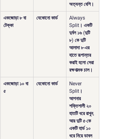
অত্যন্ত বেশি।
একজোড়া ৮ বা 
যেকোনো কার্ড
Always 
টেক্কা
Split
। একটি 
দুর্বল ১৬ (দুটি 
৮) কে দুটি 
আলাদা ৮-এর 
হাতে রূপান্তর 
করাই হলো সেরা 
রক্ষণাত্মক চাল।
একজোড়া ১০ বা 
যেকোনো কার্ড
Never 
৫
Split
। 
আপনার 
শক্তিশালী ২০ 
হাতটি ধরে রাখুন, 
আর দুটি ৫-কে 
একটি হার্ড ১০ 
ধরে নিয়ে ডাবল 