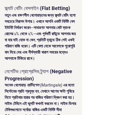
ফ্ল্যাট বেটিং বেসলাইন (Flat Betting)
নতুন এবং রক্ষণশীল খেলোয়াড়দের জন্য 
ফ্ল্যাট বেটিং
 হলো 
সবচেয়ে নিরাপদ উপায়। এখানে আপনি একটি নির্দিষ্ট বেস 
ইউনিট নির্ধারণ করেন—সাধারণত আপনার মোট ব্যাংক 
রোলের ১% থেকে ২%—এবং পূর্ববর্তী রাউন্ডে আপনার জয় 
বা হার যাই হোক না কেন, প্রতিটি হ্যান্ডে ঠিক সেই একই 
পরিমাণ বাজি ধরেন। এটি খেলা থেকে আবেগকে পুরোপুরি 
বাদ দিয়ে দেয় এবং দীর্ঘস্থায়ী খারাপ সময়ের মধ্যেও 
আপনাকে টিকিয়ে রাখে।
নেগেটিভ প্রোগ্রেসিভ ট্র্যাপ (Negative 
Progression)
অনেক খেলোয়াড় 
মার্টিনগেল (Martingale)
 এর মতো 
সিস্টেমের প্রতি প্রলুব্ধ হন, যেখানে আগের ক্ষতি পুষিয়ে 
নিতে প্রতিবার হারার পর বাজির পরিমাণ দ্বিগুণ করা হয়। 
লাইভ টেবিলে এই ভুলটি কখনই করবেন না।
 লাইভ ডিলার 
টেবিলগুলোতে সর্বোচ্চ বাজির একটি নির্দিষ্ট সীমা 