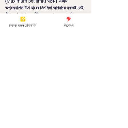
(Maximum bet limit) থাকে। একটি 
অপ্রত্যাশিত টানা হারের সিলসিলা আপনাকে দ্রুতই সেই 
সীমার শেষ প্রান্তে পৌঁছে দেবে, যার ফলে আপনি এমন 
একটি বড়সড় লোকসানের মুখে পড়বেন যা গাণিতিকভাবে 
নিবন্ধন করুন বোনাস পান
প্রমোশন
আর পুনরুদ্ধার করা সম্ভব হবে না।
পজিটিভ প্রোগ্রেসিভ মেথড (The 1-3-2-
6 System)
আপনি যদি এমন একটি স্ট্রাকচার চান যা আপনার জেতার 
ধারাকে কাজে লাগাবে কিন্তু অতিরিক্ত ঝুঁকির মধ্যে 
ফেলবে না, তবে একটি পজিটিভ প্রোগ্রেসিভ সিস্টেম 
যেমন 
1-3-2-6 স্ট্রাকচার
 বিবেচনা করতে পারেন।
আপনি আপনার বাজির পরিমাণ 
কেবলমাত্র
 তখনই 
বাড়াবেন যখন আপনি জিতবেন।
এই চক্রের যেকোনো পর্যায়ে হেরে গেলে, আপনি 
অবিলম্বে আবার আপনার একদম শুরুর ১-ইউনিট 
বাজিতে ফিরে যাবেন।
এটি আপনাকে একটি ভালো সময়ে ক্যাসিনো থেকে জেতা 
টাকা দিয়েই বড় বাজি ধরার সুযোগ দেয়, এবং একই সাথে 